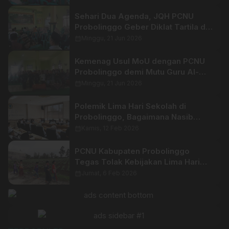
Sehari Dua Agenda, JQH PCNU
Probolinggo Geber Diklat Tartila dan
Khotmil Qur’an
calendar_month
Minggu, 21 Jun 2026
Kemenag Usul MoU dengan PCNU
Probolinggo demi Mutu Guru Al-
Qur’an
calendar_month
Minggu, 21 Jun 2026
Polemik Lima Hari Sekolah di
Probolinggo, Bagaimana Nasib
Madin dan Siswa SD?
calendar_month
Kamis, 12 Feb 2026
PCNU Kabupaten Probolinggo
Tegas Tolak Kebijakan Lima Hari
Sekolah
calendar_month
Jumat, 6 Feb 2026