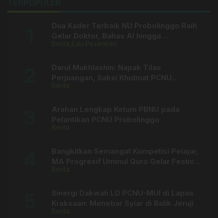
TERPOPULER
Dua Kader Terbaik NU Probolinggo Raih
Gelar Doktor, Bahas AI hingga
Berita
Edu-Pesantren
Kepemimpinan Kiai
Darul Mukhlashin: Napak Tilas
Perjuangan, Saksi Khidmat PCNU
Berita
Probolinggo
Arahan Lengkap Ketum PBNU pada
Pelantikan PCNU Probolinggo
Berita
Bangkitkan Semangat Kompetisi Pelajar,
MA Progresif Ummul Quro Gelar Festival
Berita
Pelajar 2026
Sinergi Dakwah LD PCNU-MUI di Lapas
Kraksaan: Menebar Syiar di Balik Jeruji
Berita