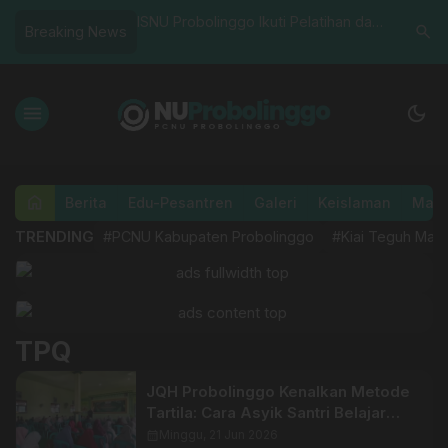
NU Probolinggo Ikuti Pelatihan dan
PC Fatayat NU Probolinggo Audi
search
Breaking News
ji Kompetensi Juru Sembelih Halal
ke DP3AP2KB, Dorong Kolabora
i Surabaya
Pendampingan Perempuan dan
Anak
menu
dark_mode
home
Berita
Edu-Pesantren
Galeri
Keislaman
Masl
TRENDING
#PCNU Kabupaten Probolinggo
#Kiai Teguh Mah
TPQ
JQH Probolinggo Kenalkan Metode
Tartila: Cara Asyik Santri Belajar
Tajwid
calendar_month
Minggu, 21 Jun 2026