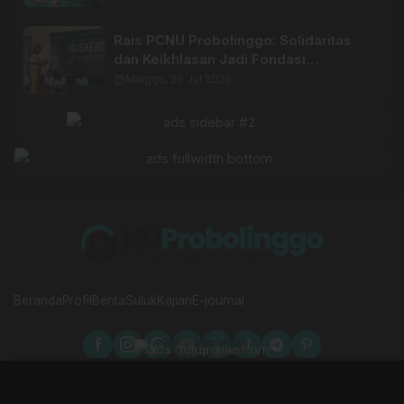
Rais PCNU Probolinggo: Solidaritas
dan Keikhlasan Jadi Fondasi
Keberhasilan Organisasi
calendar_month
Minggu, 26 Jul 2026
Beranda
Profil
Berita
Suluk
Kajian
E-journal
× Tutup Iklan