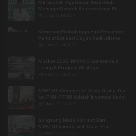
Merayakan Agustusan Berakhlak:
Menjaga Marwah Kemerdekaan RI
calendar_month
Jumat, 31 Jul 2026
Kemenag Probolinggo dan Pesantren
Perkuat Edukasi Cegah Radikalisme
calendar_month
Kamis, 30 Jul 2026
Musker 2026, MWCNU Sumberasih
Usung 5 Program Strategis
calendar_month
Kamis, 30 Jul 2026
MWCNU Wonomerto: Restu Orang Tua
ke IPNU-IPPNU Adalah Investasi Kader
calendar_month
Selasa, 28 Jul 2026
Songsong Masa Khidmat Baru,
MWCNU Sumberasih Gelar Pra-
Musker
calendar_month
Selasa, 28 Jul 2026