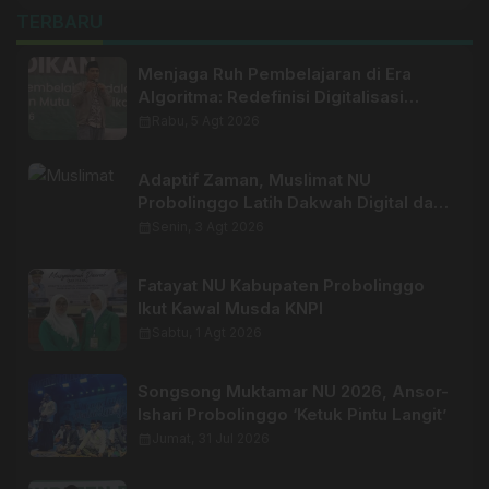
TERBARU
Menjaga Ruh Pembelajaran di Era
Algoritma: Redefinisi Digitalisasi
Pendidikan
calendar_month
Rabu, 5 Agt 2026
Adaptif Zaman, Muslimat NU
Probolinggo Latih Dakwah Digital dan
AI
calendar_month
Senin, 3 Agt 2026
Fatayat NU Kabupaten Probolinggo
Ikut Kawal Musda KNPI
calendar_month
Sabtu, 1 Agt 2026
Songsong Muktamar NU 2026, Ansor-
Ishari Probolinggo ‘Ketuk Pintu Langit’
calendar_month
Jumat, 31 Jul 2026