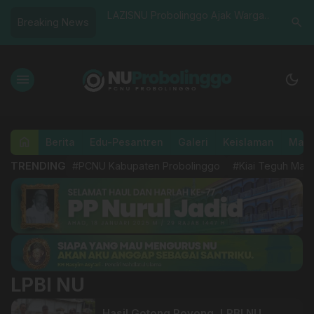
go Pacu
LAZISNU Probolinggo Ajak Warga
Fatayat N
search
Breaking News
…
ting dan
Berzakat Fitrah Melalui Jalur Resmi
Strategis
onomi Umat
Organisasi
Tingkatk
menu
dark_mode
home
Berita
Edu-Pesantren
Galeri
Keislaman
Masl
TRENDING
#PCNU Kabupaten Probolinggo
#Kiai Teguh Mah
LPBI NU
Hasil Gotong Royong, LPBI NU