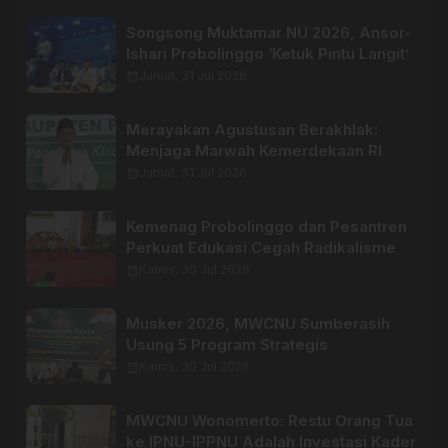
Songsong Muktamar NU 2026, Ansor-
Ishari Probolinggo ‘Ketuk Pintu Langit’
calendar_month
Jumat, 31 Jul 2026
Merayakan Agustusan Berakhlak:
Menjaga Marwah Kemerdekaan RI
calendar_month
Jumat, 31 Jul 2026
Kemenag Probolinggo dan Pesantren
Perkuat Edukasi Cegah Radikalisme
calendar_month
Kamis, 30 Jul 2026
Musker 2026, MWCNU Sumberasih
Usung 5 Program Strategis
calendar_month
Kamis, 30 Jul 2026
MWCNU Wonomerto: Restu Orang Tua
ke IPNU-IPPNU Adalah Investasi Kader