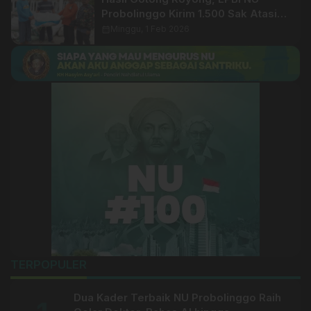
Probolinggo Kirim 1.500 Sak Atasi
Abrasi Pulau Gili Ketapang
calendar_month
Minggu, 1 Feb 2026
TERPOPULER
Dua Kader Terbaik NU Probolinggo Raih